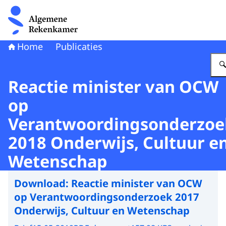
Naar de homepage van Algemene Rekenkamer
Home
Publicaties
Reactie minister van OCW
op
Verantwoordingsonderzoe
2018 Onderwijs, Cultuur e
Wetenschap
Download:
Reactie minister van OCW
op Verantwoordingsonderzoek 2017
Onderwijs, Cultuur en Wetenschap