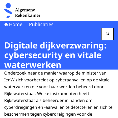
Naar de homepage van Algemene Rekenkamer
Home
Publicaties
Vu
Digitale dijkverzwaring:
cybersecurity en vitale
waterwerken
Onderzoek naar de manier waarop de minister van
IenW zich voorbereidt op cyberaanvallen op de vitale
waterwerken die voor haar worden beheerd door
Rijkswaterstaat. Welke instrumenten heeft
Rijkswaterstaat als beheerder in handen om
cyberdreigingen en -aanvallen te detecteren en zich te
beschermen tegen cyberdreigingen voor de