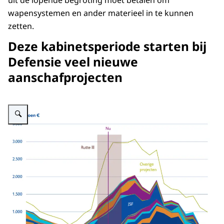
uit de lopende begroting moet betalen om
wapensystemen en ander materieel in te kunnen
zetten.
Deze kabinetsperiode starten bij
Defensie veel nieuwe
aanschafprojecten
Vergroot afbeelding Afbeelding introtekst rapport lessen van de JSF