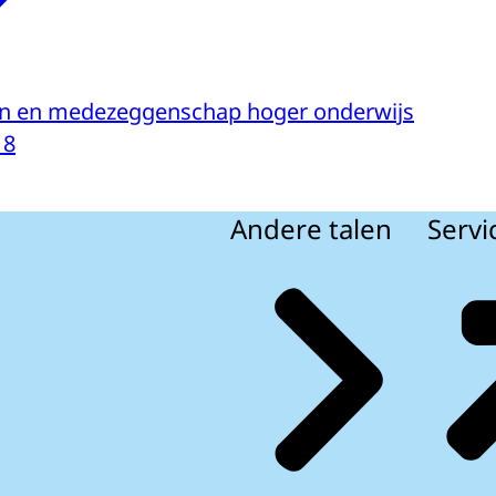
en en medezeggenschap hoger onderwijs
18
Andere talen
Servi