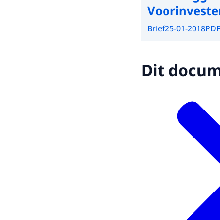
Voorinveste
Brief
25-01-2018
PDF
Dit docume