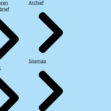
Archief
eren
brief
Sitemap
t