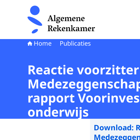
Naar de homepage van Algemene Rekenkamer
Home
Publicaties
Reactie voorzitte
Medezeggenschap
rapport Voorinve
onderwijs
Download:
R
Medezeggens