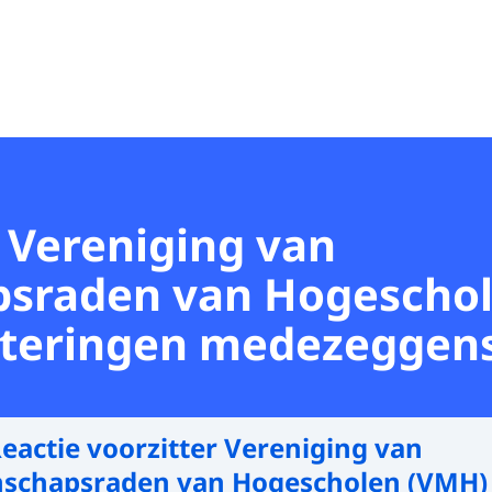
r Vereniging van
sraden van Hogeschol
steringen medezeggen
eactie voorzitter Vereniging van
chapsraden van Hogescholen (VMH) 