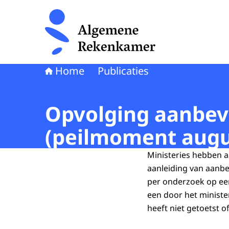
Naar de homepage van Algemene Rekenkamer
Home
Publicaties
Opvolging aanbeve
(peilmoment augu
Ministeries hebben 
aanleiding van aanb
per onderzoek op een
een door het minist
heeft niet getoetst o