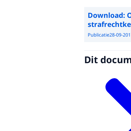
Download:
O
strafrechtk
Publicatie
28-09-201
Dit docume