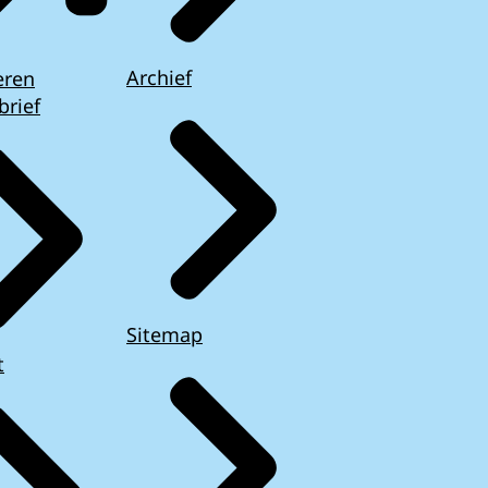
Archief
eren
brief
Sitemap
t