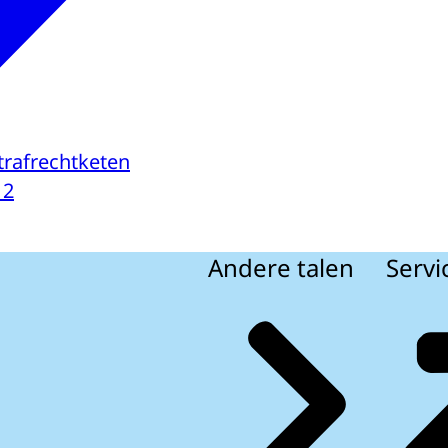
strafrechtketen
12
Andere talen
Servi