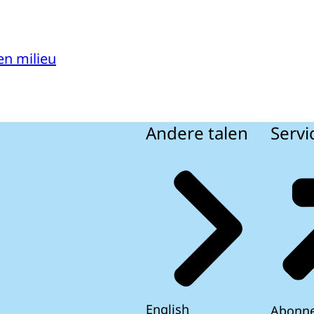
en milieu
Andere talen
Servi
English
Abonn