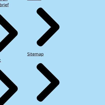
brief
Sitemap
t