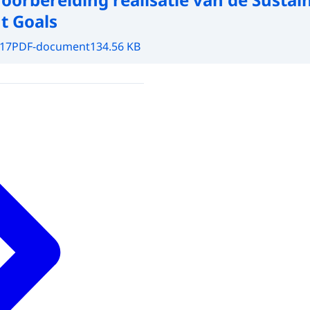
t Goals
017
PDF-document
134.56 KB