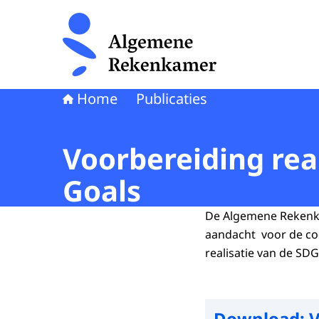
Naar de homepage van Algemene Rekenkamer
Home
Publicaties
Voorbereiding rea
Goals
De Algemene Rekenka
aandacht voor de co
realisatie van de SD
Download:
V