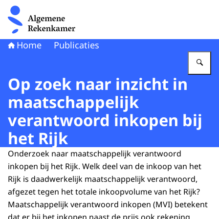
Naar de homepage van Algemene Rekenkamer
Home
Publicaties
Vu
Op zoek naar inzicht in
maatschappelijk
verantwoord inkopen bij
het Rijk
Onderzoek naar maatschappelijk verantwoord
inkopen bij het Rijk. Welk deel van de inkoop van het
Rijk is daadwerkelijk maatschappelijk verantwoord,
afgezet tegen het totale inkoopvolume van het Rijk?
Maatschappelijk verantwoord inkopen (MVI) betekent
dat er bij het inkopen naast de prijs ook rekening