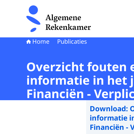
Naar de homepage van Algemene Rekenkamer
Home
Publicaties
Overzicht fouten 
informatie in het 
Financiën - Verpli
Download:
O
informatie i
Financiën - 