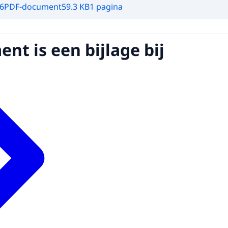
6
PDF-document
59.3 KB
1 pagina
nt is een bijlage bij