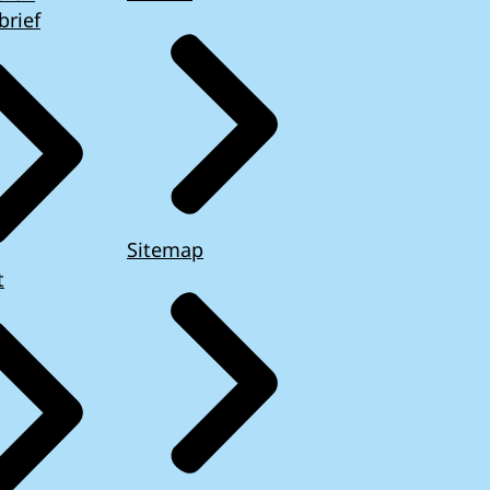
brief
Sitemap
t