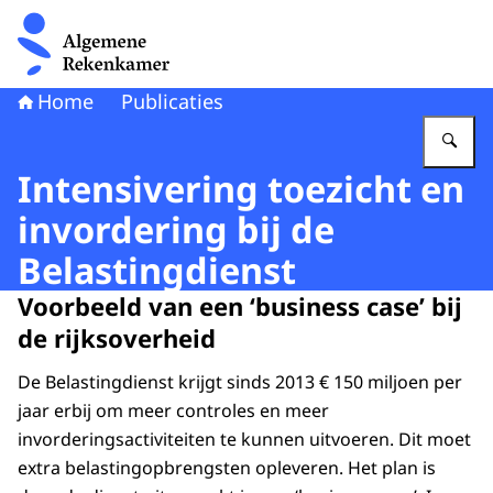
Naar de homepage van Algemene Rekenkamer
Home
Publicaties
Vu
Intensivering toezicht en
invordering bij de
Belastingdienst
Voorbeeld van een ‘business case’ bij
de rijksoverheid
De Belastingdienst krijgt sinds 2013 € 150 miljoen per
jaar erbij om meer controles en meer
invorderingsactiviteiten te kunnen uitvoeren. Dit moet
extra belastingopbrengsten opleveren. Het plan is