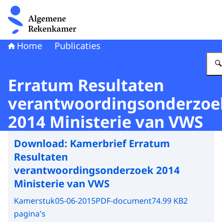
Naar de homepage van Algemene Rekenkamer
Home
Publicaties
Erratum Resultaten
verantwoordingsonderzoe
2014 Ministerie van VWS
Download:
Kamerbrief Erratum
Resultaten
verantwoordingsonderzoek 2014
Ministerie van VWS
Kamerstuk
05-06-2015
PDF-document
74.99 KB
2
pagina's