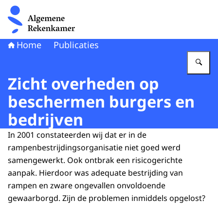
Naar de homepage van Algemene Rekenkamer
Home
Publicaties
Vu
Zicht overheden op
beschermen burgers en
bedrijven
In 2001 constateerden wij dat er in de
rampenbestrijdingsorganisatie niet goed werd
samengewerkt. Ook ontbrak een risicogerichte
aanpak. Hierdoor was adequate bestrijding van
rampen en zware ongevallen onvoldoende
gewaarborgd. Zijn de problemen inmiddels opgelost?