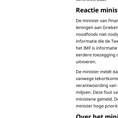
Reactie mini
De minister van Fina
leningen aan Griekenl
noodfonds niet nodi
informatie die de Tw
het IMF is informat
eerdere toezegging 
uitvoeren.
De minister meldt da
vanwege tekortkoming
verantwoording van r
miljoen. Deze fout va
ministerie gemeld. 
minister hoge priori
Over het mini