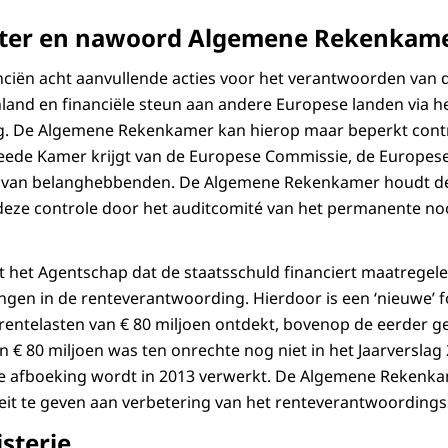
ster en nawoord Algemene Rekenkam
nciën acht aanvullende acties voor het verantwoorden van 
and en financiële steun aan andere Europese landen via het
g. De Algemene Rekenkamer kan hierop maar beperkt cont
eede Kamer krijgt van de Europese Commissie, de Europese
ie van belanghebbenden. De Algemene Rekenkamer houdt de
deze controle door het auditcomité van het permanente no
t het Agentschap dat de staatsschuld financiert maatregele
en in de renteverantwoording. Hierdoor is een ‘nieuwe’ f
entelasten van € 80 miljoen ontdekt, bovenop de eerder g
n € 80 miljoen was ten onrechte nog niet in het Jaarverslag
De afboeking wordt in 2013 verwerkt. De Algemene Rekenka
teit te geven aan verbetering van het renteverantwoording
sterie