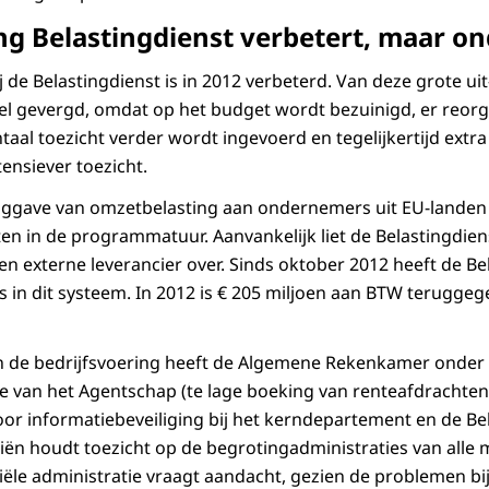
ng Belastingdienst verbetert, maar o
j de Belastingdienst is in 2012 verbeterd. Van deze grote ui
 gevergd, omdat op het budget wordt bezuinigd, er reorga
al toezicht verder wordt ingevoerd en tegelijkertijd extra
ensiever toezicht.
uggave van omzetbelasting aan ondernemers uit EU-landen
n in de programmatuur. Aanvankelijk liet de Belastingdiens
n externe leverancier over. Sinds oktober 2012 heeft de Bel
 in dit systeem. In 2012 is € 205 miljoen aan BTW terugge
de bedrijfsvoering heeft de Algemene Rekenkamer onder
ole van het Agentschap (te lage boeking van renteafdrachten
oor informatiebeveiliging bij het kerndepartement en de Be
iën houdt toezicht op de begrotingadministraties van alle mi
iële administratie vraagt aandacht, gezien de problemen bij