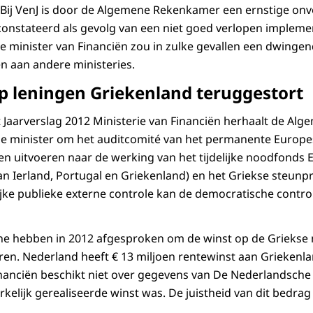
ie. Bij VenJ is door de Algemene Rekenkamer een ernstige on
constateerd als gevolg van een niet goed verlopen impleme
De minister van Financiën zou in zulke gevallen een dwinge
 aan andere ministeries.
p leningen Griekenland teruggestort
et Jaarverslag 2012 Ministerie van Financiën herhaalt de A
de minister om het auditcomité van het permanente Euro
en uitvoeren naar de werking van het tijdelijke noodfonds E
an Ierland, Portugal en Griekenland) en het Griekse steun
ijke publieke externe controle kan de democratische contr
ne hebben in 2012 afgesproken om de winst op de Griekse
eren. Nederland heeft € 13 miljoen rentewinst aan Grieken
inanciën beschikt niet over gegevens van De Nederlandsche 
kelijk gerealiseerde winst was. De juistheid van dit bedrag