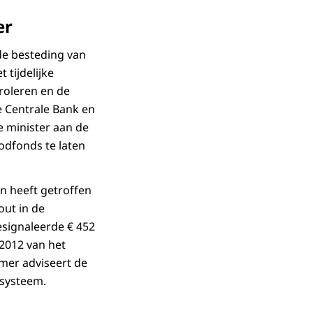
er
de besteding van
 tijdelijke
roleren en de
 Centrale Bank en
 minister aan de
odfonds te laten
n heeft getroffen
out in de
esignaleerde € 452
 2012 van het
mer adviseert de
ssysteem.