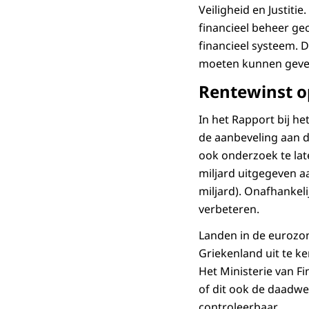
Veiligheid en Justit
financieel beheer ge
financieel systeem. 
moeten kunnen geven
Rentewinst o
In het Rapport bij h
de aanbeveling aan 
ook onderzoek te lat
miljard uitgegeven a
miljard). Onafhankel
verbeteren.
Landen in de eurozo
Griekenland uit te k
Het Ministerie van F
of dit ook de daadwer
controleerbaar.