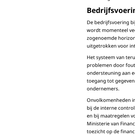
Bedrijfsvoeri
De bedrijfsvoering bi
wordt momenteel veel
zogenoemde horizonta
uitgetrokken voor int
Het systeem van ter
problemen door foute
ondersteuning aan ee
toegang tot gegevens
ondernemers.
Onvolkomenheden in 
bij de interne contr
en bij maatregelen v
Ministerie van Financ
toezicht op de financ