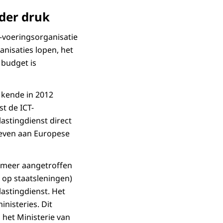
nder druk
t-voeringsorganisatie
nisaties lopen, het
 budget is
 kende in 2012
t de ICT-
astingdienst direct
geven aan Europese
 meer aangetroffen
 op staatsleningen)
lastingdienst. Het
nisteries. Dit
 het Ministerie van