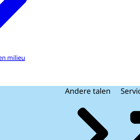
en milieu
Andere talen
Servi