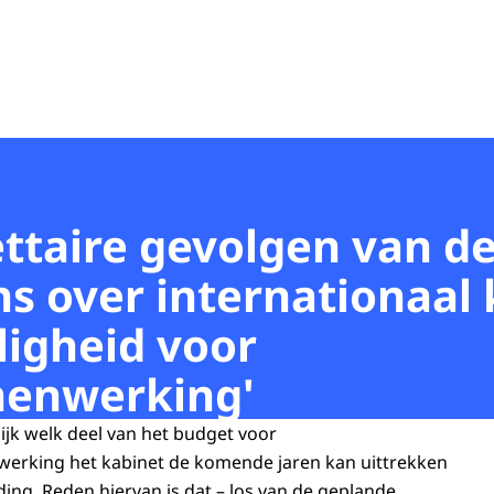
ttaire gevolgen van d
 over internationaal 
ligheid voor
menwerking'
lijk welk deel van het budget voor
erking het kabinet de komende jaren kan uittrekken
ing. Reden hiervan is dat – los van de geplande