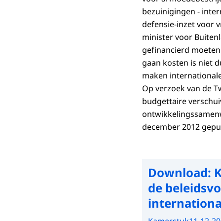
bezuinigingen - inte
defensie-inzet voor 
minister voor Buite
gefinancierd moeten
gaan kosten is niet d
maken internationale
Op verzoek van de 
budgettaire verschu
ontwikkelingssamenwe
december 2012 gepub
Download:
K
de beleidsv
internation