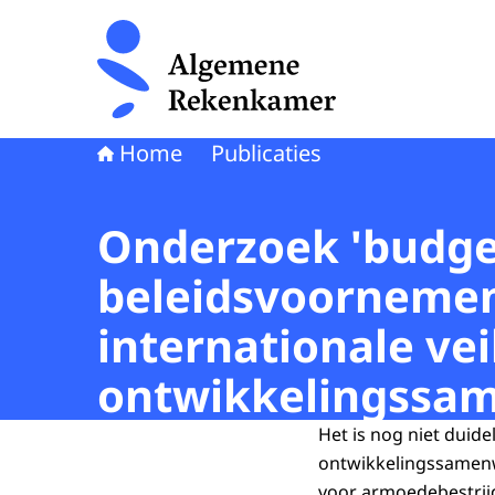
Naar de homepage van Algemene Rekenkamer
Home
Publicaties
Onderzoek 'budge
beleidsvoornemens
internationale vei
ontwikkelingssa
Het is nog niet duide
ontwikkelingssamenw
voor armoedebestrijd