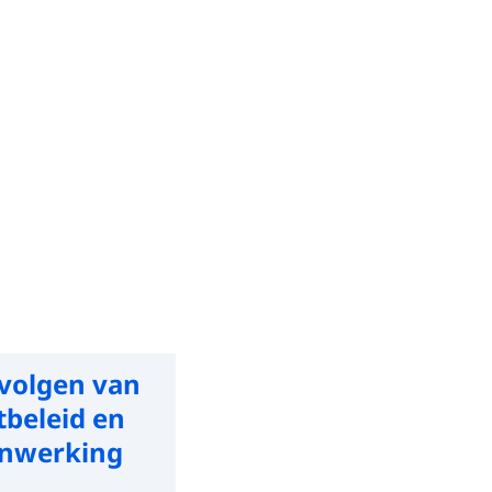
volgen van
tbeleid en
enwerking