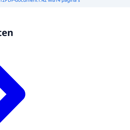
012
PDF-document
1.42 MB
14 pagina's
ten