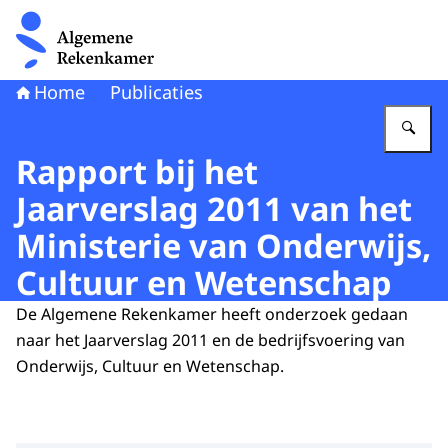
Naar de homepage van Algemene Rekenkamer
Home
Publicaties
Vu
Rapport bij het
Jaarverslag 2011 van het
Ministerie van Onderwijs,
Cultuur en Wetenschap
De Algemene Rekenkamer heeft onderzoek gedaan
naar het Jaarverslag 2011 en de bedrijfsvoering van
Onderwijs, Cultuur en Wetenschap.