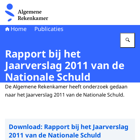
Naar de homepage van Algemene Rekenkamer
Home
Publicaties
Vu
Rapport bij het
Jaarverslag 2011 van de
Nationale Schuld
De Algemene Rekenkamer heeft onderzoek gedaan
naar het Jaarverslag 2011 van de Nationale Schuld.
Download:
Rapport bij het Jaarverslag
2011 van de Nationale Schuld