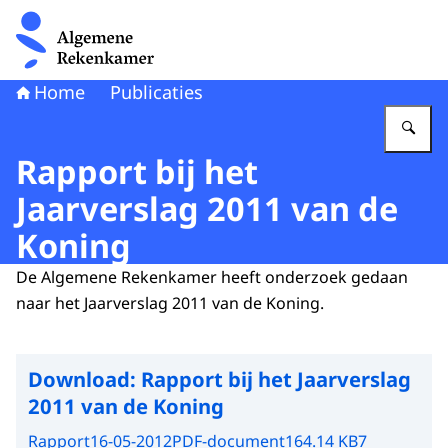
Naar de homepage van Algemene Rekenkamer
Home
Publicaties
Vu
Rapport bij het
Jaarverslag 2011 van de
Koning
De Algemene Rekenkamer heeft onderzoek gedaan
naar het Jaarverslag 2011 van de Koning.
Download:
Rapport bij het Jaarverslag
2011 van de Koning
Rapport
16-05-2012
PDF-document
164.14 KB
7