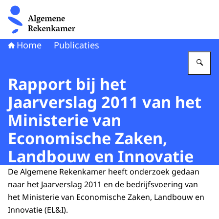
Naar de homepage van Algemene Rekenkamer
Home
Publicaties
Vu
Rapport bij het
Jaarverslag 2011 van het
Ministerie van
Economische Zaken,
Landbouw en Innovatie
De Algemene Rekenkamer heeft onderzoek gedaan
naar het Jaarverslag 2011 en de bedrijfsvoering van
het Ministerie van Economische Zaken, Landbouw en
Innovatie (EL&I).