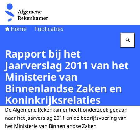
Naar de homepage van Algemene Rekenkamer
Home
Publicaties
Vu
Rapport bij het
Jaarverslag 2011 van het
Ministerie van
Binnenlandse Zaken en
Koninkrijksrelaties
De Algemene Rekenkamer heeft onderzoek gedaan
naar het Jaarverslag 2011 en de bedrijfsvoering van
het Ministerie van Binnenlandse Zaken.