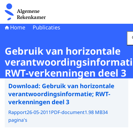
Naar de homepage van Algemene Rekenkamer
Home
Publicaties
Gebruik van horizontale
verantwoordingsinformati
RWT-verkenningen deel 3
Download:
Gebruik van horizontale
verantwoordingsinformatie; RWT-
verkenningen deel 3
Rapport
26-05-2011
PDF-document
1.98 MB
34
pagina's