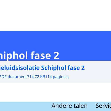
hiphol fase 2
eluidsisolatie Schiphol fase 2
PDF-document
714.72 KB
114 pagina's
Andere talen
Servi