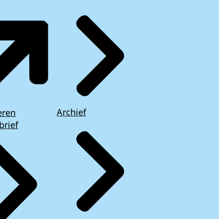
Archief
eren
brief