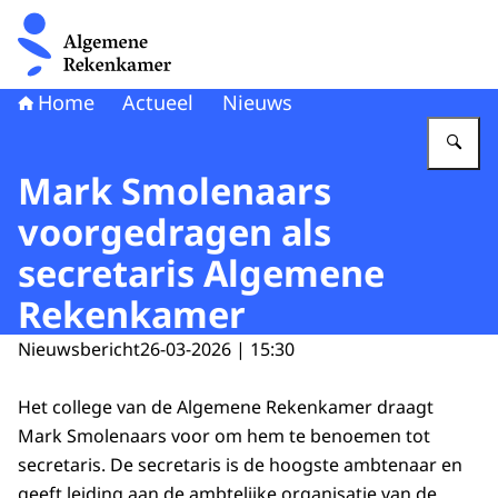
Naar de homepage van Algemene Rekenkamer
Home
Actueel
Nieuws
Vu
Mark Smolenaars
voorgedragen als
secretaris Algemene
Rekenkamer
Nieuwsbericht
26-03-2026 | 15:30
Het college van de Algemene Rekenkamer draagt
Mark Smolenaars voor om hem te benoemen tot
secretaris. De secretaris is de hoogste ambtenaar en
geeft leiding aan de ambtelijke organisatie van de