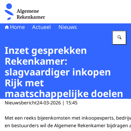
Naar de homepage van Algemene Rekenkamer
Home
Actueel
Nieuws
Vu
Inzet gesprekken
Rekenkamer:
slagvaardiger inkopen
Rijk met
maatschappelijke doelen
Nieuwsbericht
24-03-2026 | 15:45
Met een reeks bijeenkomsten met inkoopexperts, bedri
en bestuurders wil de Algemene Rekenkamer bijdragen 