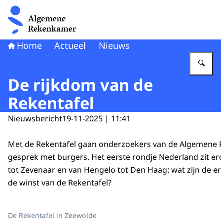
Naar de homepage van Algemene Rekenkamer
Home
Actueel
Nieuws
Vu
De rijkdom van de
Rekentafel
Nieuwsbericht
19-11-2025 | 11:41
Met de Rekentafel gaan onderzoekers van de Algemene
gesprek met burgers. Het eerste rondje Nederland zit e
tot Zevenaar en van Hengelo tot Den Haag: wat zijn de er
de winst van de Rekentafel?
De Rekentafel in Zeewolde