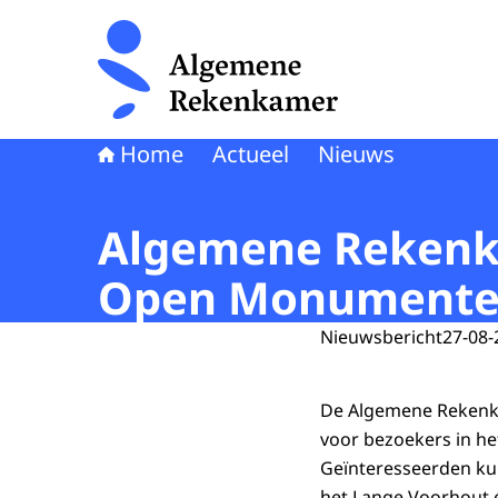
Naar de homepage van Algemene Rekenkamer
Home
Actueel
Nieuws
Algemene Rekenka
Open Monumenten
Nieuwsbericht
27-08-
De Algemene Rekenk
voor bezoekers in h
Geïnteresseerden ku
het Lange Voorhout 