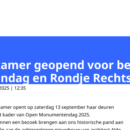
mer geopend voor bez
dag en Rondje Rechts
2025 | 12:35
amer opent op zaterdag 13 september haar deuren
et kader van Open Monumentendag 2025.
nnen een bezoek brengen aan ons historische pand aan
én aan de achtergelegen nieuwbouw van architect Aldo