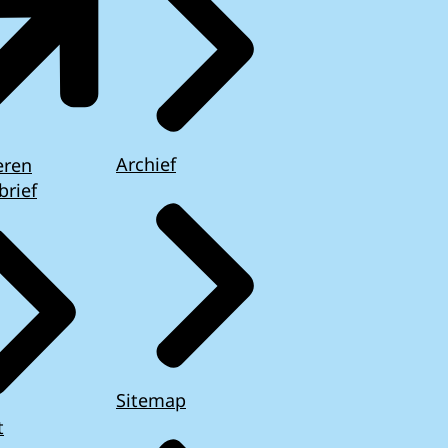
Archief
eren
brief
Sitemap
t