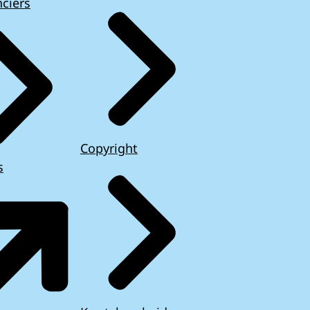
ciers
Copyright
s