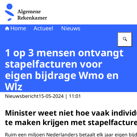
Naar de homepage van Algemene Rekenkamer
Home
Actueel
Nieuws
Vu
1 op 3 mensen ontvangt
stapelfacturen voor
eigen bijdrage Wmo en
Wlz
Nieuwsbericht
15-05-2024 | 11:01
Minister weet niet hoe vaak indivi
te maken krijgen met stapelfactur
Ruim een miljoen Nederlanders betaalt elk jaar eigen bi