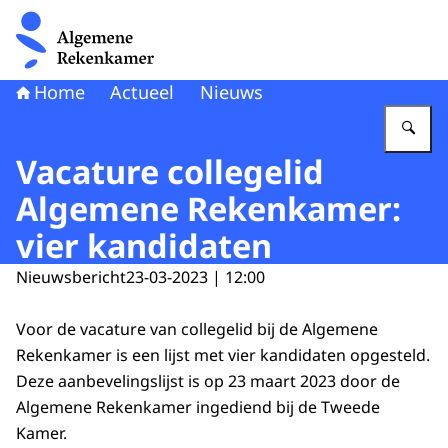
Naar de homepage van Algemene Rekenkamer
Home
Actueel
Nieuws
Vu
Vacature collegelid
Algemene Rekenkamer:
vier kandidaten
Nieuwsbericht
23-03-2023 | 12:00
Voor de vacature van collegelid bij de Algemene
Rekenkamer is een lijst met vier kandidaten opgesteld.
Deze aanbevelingslijst is op 23 maart 2023 door de
Algemene Rekenkamer ingediend bij de Tweede
Kamer.