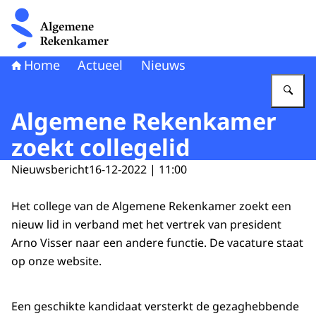
Naar de homepage van Algemene Rekenkamer
Home
Actueel
Nieuws
Vu
Algemene Rekenkamer
zoekt collegelid
Nieuwsbericht
16-12-2022 | 11:00
Het college van de Algemene Rekenkamer zoekt een
nieuw lid in verband met het vertrek van president
Arno Visser naar een andere functie. De vacature staat
op
onze website
.
Een geschikte kandidaat versterkt de gezaghebbende