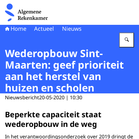
Naar de homepage van Algemene Rekenkamer
Home
Actueel
Nieuws
Vu
Wederopbouw Sint-
Maarten: geef prioriteit
aan het herstel van
huizen en scholen
Nieuwsbericht
20-05-2020 | 10:30
Beperkte capaciteit staat
wederopbouw in de weg
In het verantwoordingsonderzoek over 2019 dringt de