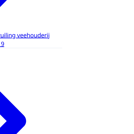
iling veehouderij
19