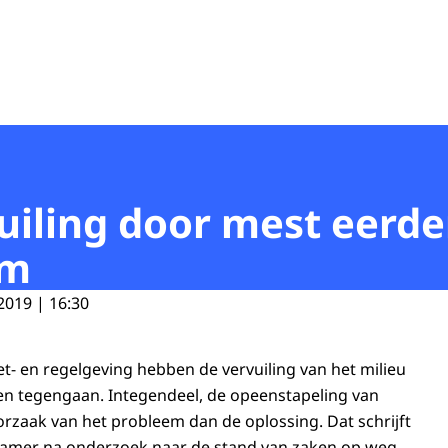
uiling door mest eerd
em
2019 | 16:30
- en regelgeving hebben de vervuiling van het milieu
en tegengaan. Integendeel, de opeenstapeling van
orzaak van het probleem dan de oplossing. Dat schrijft
amer na onderzoek naar de stand van zaken op weg