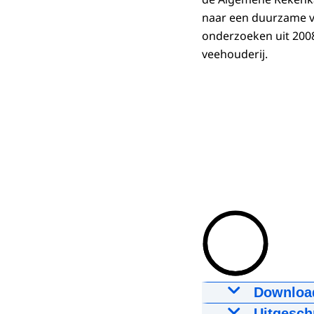
naar een duurzame ve
onderzoeken uit 200
veehouderij.
Downloa
Aanpak mest
Uitgesch