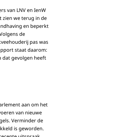
 steeds maar
ers van LNV en IenW
t zien we terug in de
handhaving en beperkt
 Volgens de
kveehouderij pas was
apport staat daarom:
n dat gevolgen heeft
parlement aan om het
nvoeren van nieuwe
gels. Verminder de
ikkeld is geworden.
 recente uitspraak