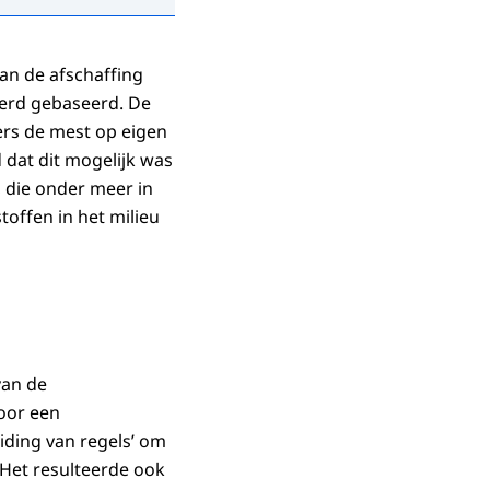
 produceren als
n de afschaffing
werd gebaseerd. De
ers de mest op eigen
 dat dit mogelijk was
 die onder meer in
toffen in het milieu
5 jaar tijd veel
dt verwerkt.
van de
ctie.
voor een
blemen op te
iding van regels’ om
 Het resulteerde ook
blemen.