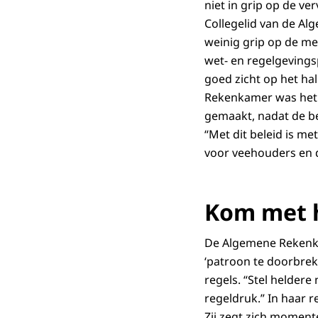
niet in grip op de ve
Daarom is de
Collegelid van de A
weer invoere
weinig grip op de mes
Kom met duid
wet- en regelgevings
goed zicht op het ha
Rekenkamer was het 
gemaakt, nadat de be
“Met dit beleid is m
voor veehouders en de
Kom met 
De Algemene Rekenka
‘patroon te doorbre
regels. “Stel helder
regeldruk.” In haar 
Zij zegt zich momente