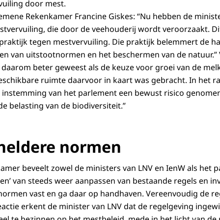
rvuiling door mest.
 aanbeveling aan kabinet en parlement om te stoppen met
lgemene Rekenkamer Francine Giskes: “Nu hebben de minist
n van nieuwe regels en aanpassen van bestaande.
tvervuiling, die door de veehouderij wordt veroorzaakt. Di
elijke normen en zorg dat die worden nageleefd.
praktijk tegen mestvervuiling. Die praktijk belemmert de 
len van uitstootnormen en het beschermen van de natuur.”
daarom beter geweest als de keuze voor groei van de mel
schikbare ruimte daarvoor in kaart was gebracht. In het r
et instemming van het parlement een bewust risico genome
 belasting van de biodiversiteit.”
heldere normen
mer beveelt zowel de ministers van LNV en IenW als het 
ken’ van steeds weer aanpassen van bestaande regels en i
e normen vast en ga daar op handhaven. Vereenvoudig de re
reactie erkent de minister van LNV dat de regelgeving ingew
el te bezinnen op het mestbeleid, mede in het licht van de