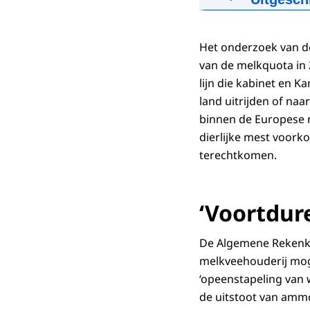
20-06-2019
01
In 2007 word
ze willen.
Downloa
Het onderzoek van d
Eerdere bepe
van de melkquota in 
Vooruitlopen
Audiobeschr
lijn die kabinet en 
Meer koeien 
mp3
2,2 MB
land uitrijden of na
Te veel fosfaa
binnen de Europese n
Downloa
Daarom is er
dierlijke mest voorko
Om te voorko
terechtkomen.
verschillend
Vanaf 2013 n
Maar dat blij
‘Voortdur
Daarom moet
Jaar na jaar
De Algemene Rekenka
Totdat in 20
melkveehouderij moge
De Algemene
‘opeenstapeling van 
lossen.
de uitstoot van ammo
Maar achtera