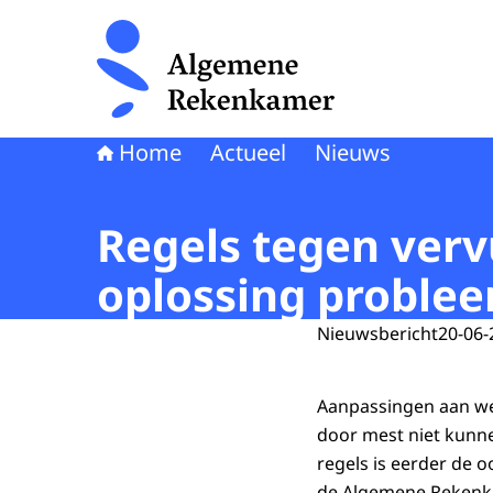
Naar de homepage van Algemene Rekenkamer
Home
Actueel
Nieuws
Regels tegen verv
oplossing proble
Nieuwsbericht
20-06-
Aanpassingen aan wet
door mest niet kunn
regels is eerder de o
de Algemene Rekenk