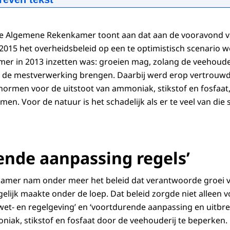
:34
mp4
31,5 MB
t bekend dat boeren vanaf 2015 net zoveel koemelk mogen
d
e Algemene Rekenkamer toont aan dat aan de vooravond va
rkingen, de melkquota, worden afgeschaft.
2015 het overheidsbeleid op een te optimistisch scenario 
d daarop breiden melkveehouders hun veestapel uit.
ijving
Kamer in 2013 inzetten was: groeien mag, zolang de veehoud
betekent ook meer mest. In mest zit fosfaat.
ar de mestverwerking brengen. Daarbij werd erop vertrouwd
t is slecht voor het milieu.
ormen voor de uitstoot van ammoniak, stikstof en fosfaat,
d
 een grens, waaraan de boeren zich moeten houden.
men. Voor de natuur is het schadelijk als er te veel van die s
men dat we over die grens heen gaan, neemt het kabinet in 
e maatregelen.
og voorzichtig: groeien mag zolang het mestoverschot wor
kt niet te werken.
ende aanpassing regels’
 het aantal koeien naar beneden.
 worden de regels aangescherpt.
mer nam onder meer het beleid dat verantwoorde groei 
18 toch weer een maximum wordt gesteld aan de melkprodu
lijk maakte onder de loep. Dat beleid zorgde niet alleen 
 Rekenkamer concludeert nu: de regels kwamen er om pro
wet- en regelgeving’ en ‘voortdurende aanpassing en uitbre
niak, stikstof en fosfaat door de veehouderij te beperken.
f gezien waren de regels eerder medeoorzaak van de pro