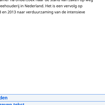
ehouderij in Nederland. Het is een vervolg op
8 en 2013 naar verduurzaming van de intensieve
den
vervuiling veehouderij
reven tekst