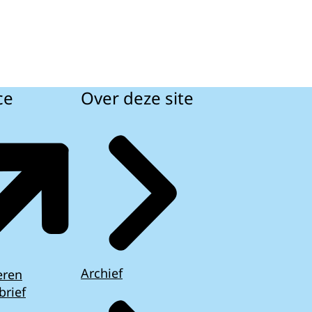
ce
Over deze site
Archief
eren
brief