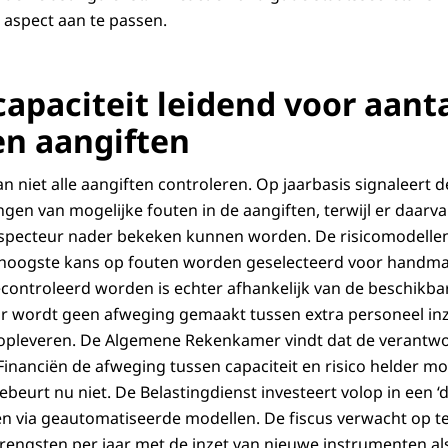
 aspect aan te passen.
apaciteit leidend voor aanta
en aangiften
n niet alle aangiften controleren. Op jaarbasis signaleert d
ngen van mogelijke fouten in de aangiften, terwijl er daarva
nspecteur nader bekeken kunnen worden. De risicomodelle
 hoogste kans op fouten worden geselecteerd voor handmat
controleerd worden is echter afhankelijk van de beschikba
Er wordt geen afweging gemaakt tussen extra personeel inz
pleveren. De Algemene Rekenkamer vindt dat de verantwo
 Financiën de afweging tussen capaciteit en risico helder 
beurt nu niet. De Belastingdienst investeert volop in een ‘
en via geautomatiseerde modellen. De fiscus verwacht op te
engsten per jaar met de inzet van nieuwe instrumenten als