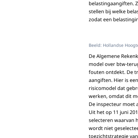
belastingaangiften.
stellen bij welke bela
zodat een belastingi
Beeld: Hollandse Hoogt
De Algemene Rekenkam
model over btw-ter
fouten ontdekt. De t
aangiften. Hier is ee
risicomodel dat gebru
werken, omdat dit mo
De inspecteur moet 
Uit het op 11 juni 20
selecteren waarvan h
wordt niet geselecteer
toezichtstrategie van