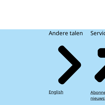
Andere talen
Servi
English
Abonn
nieuws