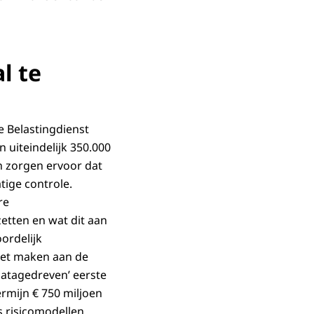
l te
e Belastingdienst
n uiteindelijk 350.000
n zorgen ervoor dat
ige controle.
re
etten en wat dit aan
ordelijk
moet maken aan de
datagedreven’ eerste
rmijn € 750 miljoen
 risicomodellen.