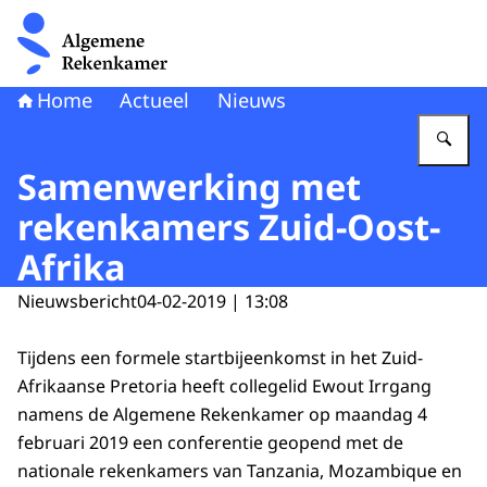
Naar de homepage van Algemene Rekenkamer
Home
Actueel
Nieuws
Vu
Samenwerking met
rekenkamers Zuid-Oost-
Afrika
Nieuwsbericht
04-02-2019 | 13:08
Tijdens een formele startbijeenkomst in het Zuid-
Afrikaanse Pretoria heeft collegelid Ewout Irrgang
namens de Algemene Rekenkamer op maandag 4
februari 2019 een conferentie geopend met de
nationale rekenkamers van Tanzania, Mozambique en