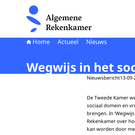
Naar de homepage van Algemene Rekenkamer
Home
Actueel
Nieuws
Wegwijs in het so
Nieuwsbericht
13-09-
De Tweede Kamer wens
sociaal domein en v
brengen. In ‘Wegwijs
Rekenkamer over hoe
kan worden door mee