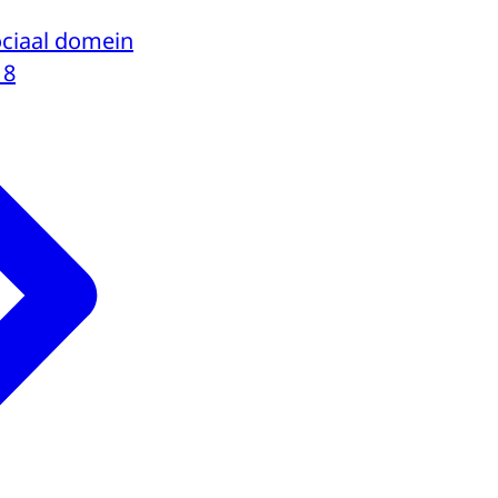
ociaal domein
18