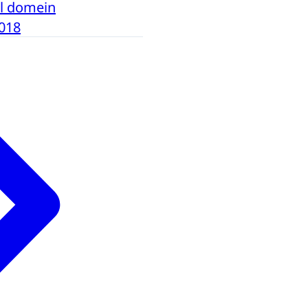
al domein
018