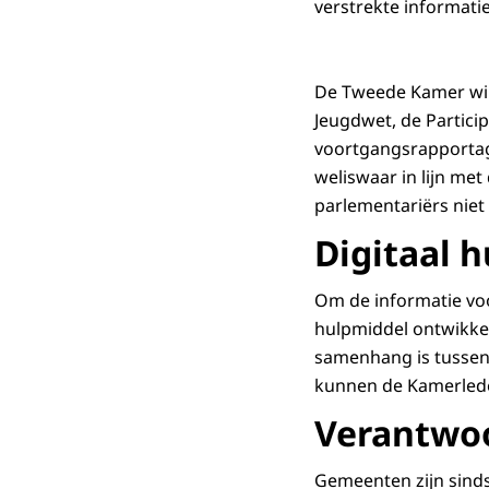
verstrekte informatie
De Tweede Kamer wil
Jeugdwet, de Partici
voortgangsrapportage
weliswaar in lijn me
parlementariërs niet
Digitaal 
Om de informatie voo
hulpmiddel ontwikkel
samenhang is tussen 
kunnen de Kamerlede
Verantwo
Gemeenten zijn sinds