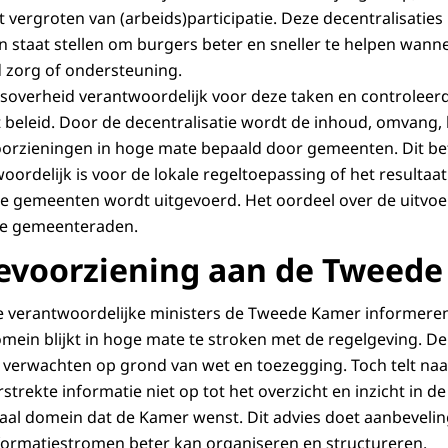
vergroten van (arbeids)participatie. Deze decentralisaties
staat stellen om burgers beter en sneller te helpen wanne
d zorg of ondersteuning.
ksoverheid verantwoordelijk voor deze taken en controlee
t beleid. Door de decentralisatie wordt de inhoud, omvang,
oorzieningen in hoge mate bepaald door gemeenten. Dit be
oordelijk is voor de lokale regeltoepassing of het resultaat
jke gemeenten wordt uitgevoerd. Het oordeel over de uitvoer
e gemeenteraden.
evoorziening aan de Tweed
 verantwoordelijke ministers de Tweede Kamer informeren
omein blijkt in hoge mate te stroken met de regelgeving. 
 verwachten op grond van wet en toezegging. Toch telt naa
trekte informatie niet op tot het overzicht en inzicht in d
ciaal domein dat de Kamer wenst. Dit advies doet aanbevelin
ormatiestromen beter kan organiseren en structureren.