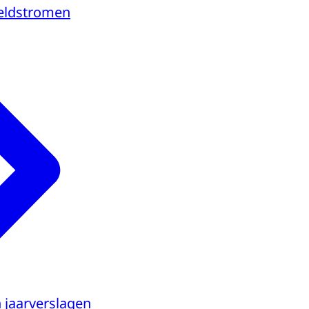
geldstromen
n jaarverslagen