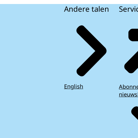
Andere talen
Servi
English
Abonn
nieuws