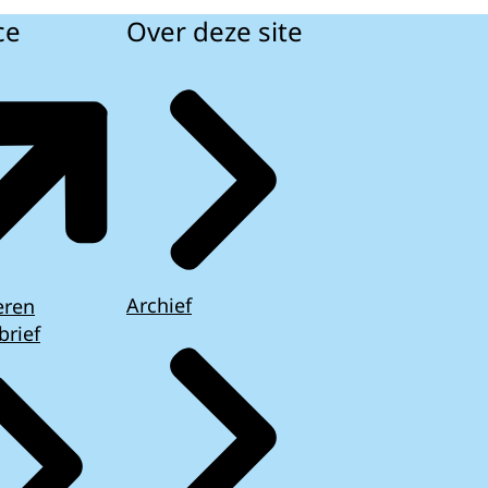
ce
Over deze site
Archief
eren
brief