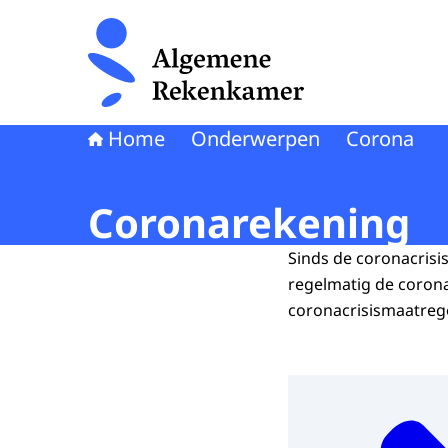
Naar de homepage van Algemene Rekenkamer
Home
Onderwerpen
Corona
Coronarekening
Sinds de coronacrisi
regelmatig de corona
coronacrisismaatrege