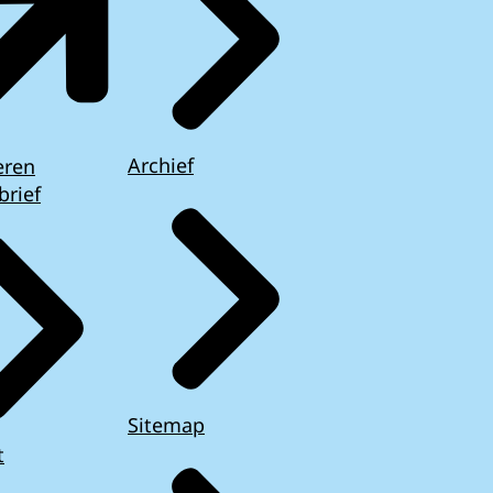
Archief
eren
brief
Sitemap
t