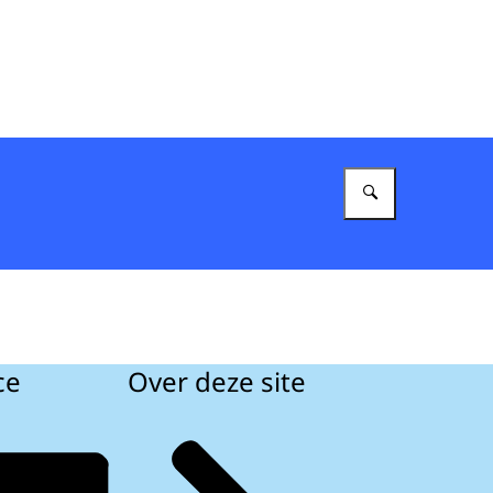
Vul in wat 
ce
Over deze site